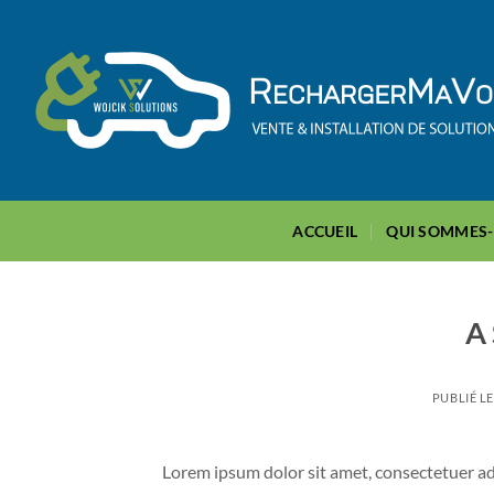
Passer
au
contenu
ACCUEIL
QUI SOMMES
A 
PUBLIÉ L
Lorem ipsum dolor sit amet, consectetuer ad