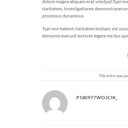
dolore magna aliquam erat volutpat.Typi non 
claritatem. Investigationes demonstraverunt 
processus dynamicus
Typi non habent claritatem insitam; est usus 
demonstraverunt lectores legere me lius quo
This entry was po
P180977WOJCIK_